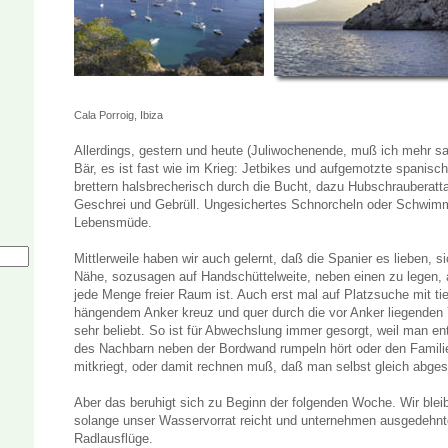
Cala Porroig, Ibiza
Allerdings, gestern und heute (Juliwochenende, muß ich mehr sag
Bär, es ist fast wie im Krieg: Jetbikes und aufgemotzte spanisc
brettern halsbrecherisch durch die Bucht, dazu Hubschrauberat
Geschrei und Gebrüll. Ungesichertes Schnorcheln oder Schwimm
Lebensmüde.
Mittlerweile haben wir auch gelernt, daß die Spanier es lieben, si
Nähe, sozusagen auf Handschüttelweite, neben einen zu legen
jede Menge freier Raum ist. Auch erst mal auf Platzsuche mit ti
hängendem Anker kreuz und quer durch die vor Anker liegenden Y
sehr beliebt. So ist für Abwechslung immer gesorgt, weil man e
des Nachbarn neben der Bordwand rumpeln hört oder den Famili
mitkriegt, oder damit rechnen muß, daß man selbst gleich abges
Aber das beruhigt sich zu Beginn der folgenden Woche. Wir blei
solange unser Wasservorrat reicht und unternehmen ausgedehn
Radlausflüge.