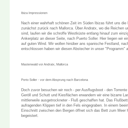
Ibiza Impressionen
Nach einer wahrhaft schönen Zeit im Süden Ibizas führt uns die 
zunächst zurück nach Mallorca. Über Andratx, wo die Reichen
sind, laufen wir die schroffe Westküste entlang hinauf zum einzi
Ankerplatz an dieser Seite, nach Puerto Soller. Hier liegen wir e
auf guten Wind. Wir wollen hinüber ans spanische Festland, nac
entschlossen haben wir diesen Abstecher in unser "Programm"
Mastenwald vor Andratx, Mallorca
Porto Soller - vor dem Absprung nach Barcelona
Doch zuvor besuchen wir noch - per Ausflugsboot - den Torrente
Geröll und Schutt und Kiesflächen erwandern wir eine bizarre Lan
mittlerweile ausgetrockneter - Fluß geschaffen hat. Das Flußbett 
aufragenden Klippen tief in den Fels eingegraben. In einem bee
Einschnitt zwischen den Bergen öffnet sich das Bett zum Meer h
begeistert.