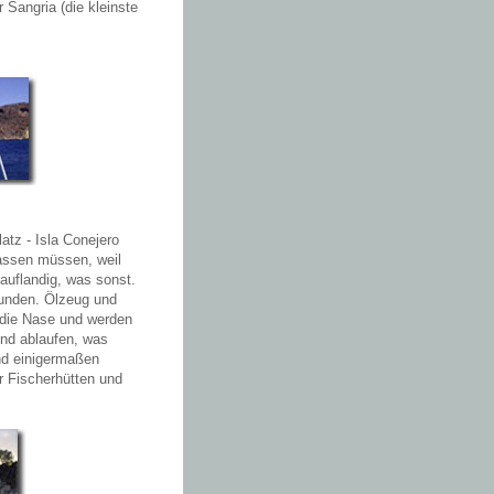
 Sangria (die kleinste
tz - Isla Conejero
lassen müssen, weil
 auflandig, was sonst.
runden. Ölzeug und
 die Nase und werden
nd ablaufen, was
nd einigermaßen
r Fischerhütten und