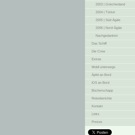
2003 | Griechenland
2004 | Türkei
2005 | Süd-Ägäis
2006 | Nord-Ägäis
Nachgedanken
Das Schiff
Die Crew
Extras
Mobil unterwegs
Äpfel an Bord
iOS an Bord
Bücherschapp
Reiseberichte
Kontakt
Links
Presse