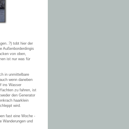
en..?) tobt hier der
he Außenborderdingis
tacken von oben,
en ist nur was für
ch in unmittelbare
, auch wenn daneben
ef ins Wasser
achten zu fahren, ist
ntweder den Generator
enkrach haarklein
chleppt wird.
ben fast eine Woche -
te Wanderungen und