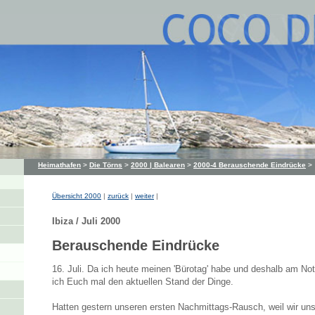
Heimathafen
>
Die Törns
>
2000 | Balearen
>
2000-4 Berauschende Eindrücke
>
Übersicht 2000
|
zurück
|
weiter
|
Ibiza / Juli 2000
Berauschende Eindrücke
16. Juli. Da ich heute meinen 'Bürotag' habe und deshalb am No
ich Euch mal den aktuellen Stand der Dinge.
Hatten gestern unseren ersten Nachmittags-Rausch, weil wir u