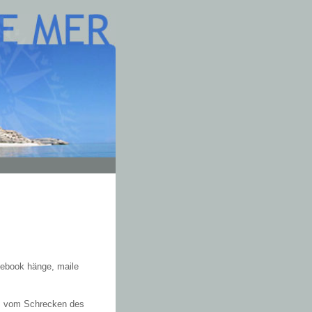
tebook hänge, maile
ns vom Schrecken des