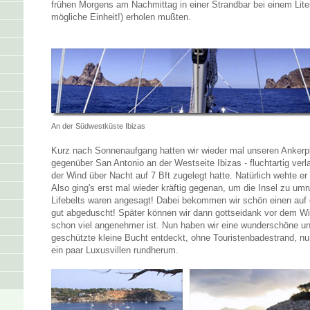
frühen Morgens am Nachmittag in einer Strandbar bei einem Liter
mögliche Einheit!) erholen mußten.
An der Südwestküste Ibizas
Kurz nach Sonnenaufgang hatten wir wieder mal unseren Ankerpla
gegenüber San Antonio an der Westseite Ibizas - fluchtartig ver
der Wind über Nacht auf 7 Bft zugelegt hatte. Natürlich wehte er
Also ging's erst mal wieder kräftig gegenan, um die Insel zu um
Lifebelts waren angesagt! Dabei bekommen wir schön einen auf
gut abgeduscht! Später können wir dann gottseidank vor dem Wi
schon viel angenehmer ist. Nun haben wir eine wunderschöne u
geschützte kleine Bucht entdeckt, ohne Touristenbadestrand, nu
ein paar Luxusvillen rundherum.