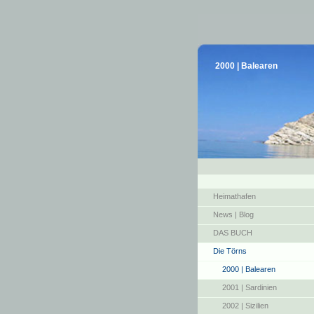
2000 | Balearen
Heimathafen
News | Blog
DAS BUCH
Die Törns
2000 | Balearen
2001 | Sardinien
2002 | Sizilien