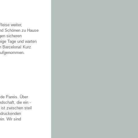
Reise weiter,
 und Schönen zu Hause
gen sicheren
inige Tage und warten
h Barcelona! Kurz
 aufgenommen.
 de Pareis. Über
dschaft, die ein -
ist zwischen steil
indruckenden
in. Wir sind